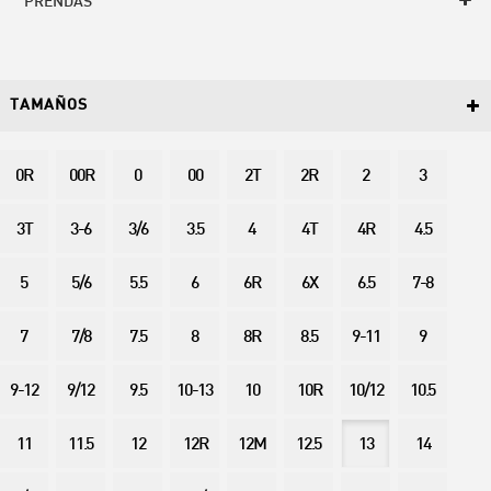
PRENDAS
TAMAÑOS
0R
00R
0
00
2T
2R
2
3
3T
3-6
3/6
3.5
4
4T
4R
4.5
5
5/6
5.5
6
6R
6X
6.5
7-8
7
7/8
7.5
8
8R
8.5
9-11
9
9-12
9/12
9.5
10-13
10
10R
10/12
10.5
11
11.5
12
12R
12M
12.5
13
14