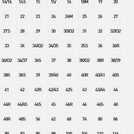
14/16
14.5
15
15/
16
18M
19
20
21
22
23
24
24M
25
26
27
27.5
28
29
30
30X32
31
32
32X32
33
34
34X32
34/35
35
35.5
36
36R
36X32
36/37
36S
37
38
38X32
38R
38/39
38S
38.5
39
39/40
40
40R
40/41
40S
41
42
42R
42/43
42S
43
43/44
44
44R
44/45
44S
45
46R
46
46S
48
48R
48S
56
62
68
74
80
86