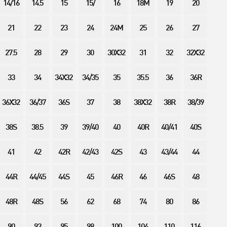
14/16
14.5
15
15/
16
18M
19
20
21
22
23
24
24M
25
26
27
27.5
28
29
30
30X32
31
32
32X32
33
34
34X32
34/35
35
35.5
36
36R
36X32
36/37
36S
37
38
38X32
38R
38/39
38S
38.5
39
39/40
40
40R
40/41
40S
41
42
42R
42/43
42S
43
43/44
44
44R
44/45
44S
45
46R
46
46S
48
48R
48S
56
62
68
74
80
86