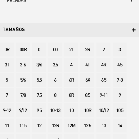
PRENDAS
TAMAÑOS
0R
00R
0
00
2T
2R
2
3
3T
3-6
3/6
3.5
4
4T
4R
4.5
5
5/6
5.5
6
6R
6X
6.5
7-8
7
7/8
7.5
8
8R
8.5
9-11
9
9-12
9/12
9.5
10-13
10
10R
10/12
10.5
11
11.5
12
12R
12M
12.5
13
14