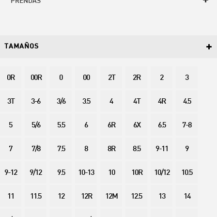
PRENDAS
TAMAÑOS
0R
00R
0
00
2T
2R
2
3
3T
3-6
3/6
3.5
4
4T
4R
4.5
5
5/6
5.5
6
6R
6X
6.5
7-8
7
7/8
7.5
8
8R
8.5
9-11
9
9-12
9/12
9.5
10-13
10
10R
10/12
10.5
11
11.5
12
12R
12M
12.5
13
14