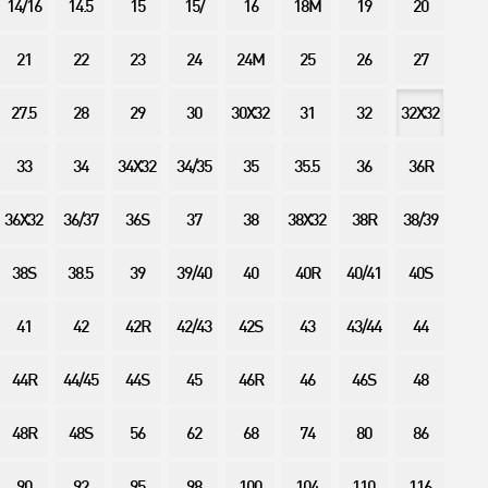
14/16
14.5
15
15/
16
18M
19
20
21
22
23
24
24M
25
26
27
27.5
28
29
30
30X32
31
32
32X32
33
34
34X32
34/35
35
35.5
36
36R
36X32
36/37
36S
37
38
38X32
38R
38/39
38S
38.5
39
39/40
40
40R
40/41
40S
41
42
42R
42/43
42S
43
43/44
44
44R
44/45
44S
45
46R
46
46S
48
48R
48S
56
62
68
74
80
86