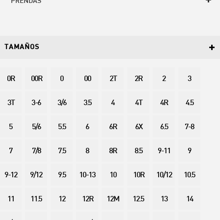
PRENDAS
TAMAÑOS
0R
00R
0
00
2T
2R
2
3
3T
3-6
3/6
3.5
4
4T
4R
4.5
5
5/6
5.5
6
6R
6X
6.5
7-8
7
7/8
7.5
8
8R
8.5
9-11
9
9-12
9/12
9.5
10-13
10
10R
10/12
10.5
11
11.5
12
12R
12M
12.5
13
14