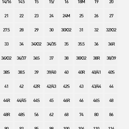
14/16
14.5
15
15/
16
18M
19
20
21
22
23
24
24M
25
26
27
27.5
28
29
30
30X32
31
32
32X32
33
34
34X32
34/35
35
35.5
36
36R
36X32
36/37
36S
37
38
38X32
38R
38/39
38S
38.5
39
39/40
40
40R
40/41
40S
41
42
42R
42/43
42S
43
43/44
44
44R
44/45
44S
45
46R
46
46S
48
48R
48S
56
62
68
74
80
86