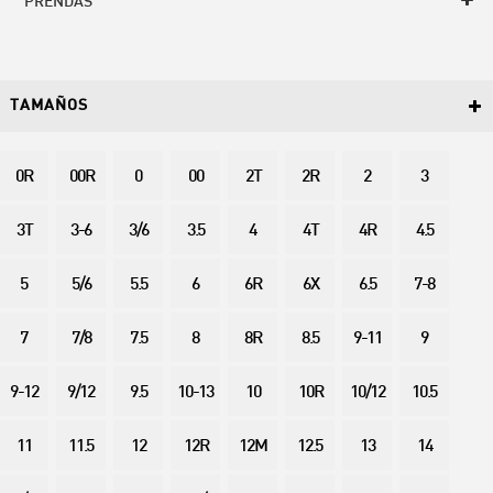
PRENDAS
TAMAÑOS
0R
00R
0
00
2T
2R
2
3
3T
3-6
3/6
3.5
4
4T
4R
4.5
5
5/6
5.5
6
6R
6X
6.5
7-8
7
7/8
7.5
8
8R
8.5
9-11
9
9-12
9/12
9.5
10-13
10
10R
10/12
10.5
11
11.5
12
12R
12M
12.5
13
14