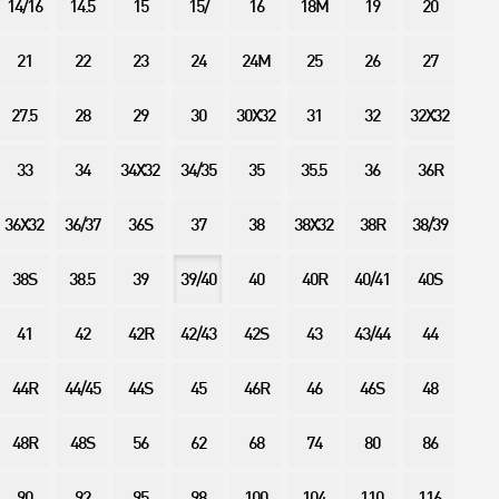
14/16
14.5
15
15/
16
18M
19
20
21
22
23
24
24M
25
26
27
27.5
28
29
30
30X32
31
32
32X32
33
34
34X32
34/35
35
35.5
36
36R
36X32
36/37
36S
37
38
38X32
38R
38/39
38S
38.5
39
39/40
40
40R
40/41
40S
41
42
42R
42/43
42S
43
43/44
44
44R
44/45
44S
45
46R
46
46S
48
48R
48S
56
62
68
74
80
86