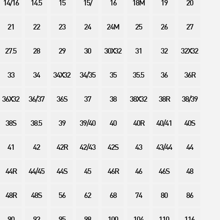
14/16
14.5
15
15/
16
18M
19
20
21
22
23
24
24M
25
26
27
27.5
28
29
30
30X32
31
32
32X32
33
34
34X32
34/35
35
35.5
36
36R
36X32
36/37
36S
37
38
38X32
38R
38/39
38S
38.5
39
39/40
40
40R
40/41
40S
41
42
42R
42/43
42S
43
43/44
44
44R
44/45
44S
45
46R
46
46S
48
48R
48S
56
62
68
74
80
86