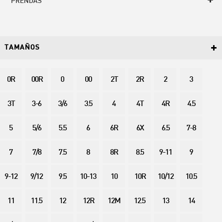
PRENDAS
TAMAÑOS
0R
00R
0
00
2T
2R
2
3
3T
3-6
3/6
3.5
4
4T
4R
4.5
5
5/6
5.5
6
6R
6X
6.5
7-8
7
7/8
7.5
8
8R
8.5
9-11
9
9-12
9/12
9.5
10-13
10
10R
10/12
10.5
11
11.5
12
12R
12M
12.5
13
14