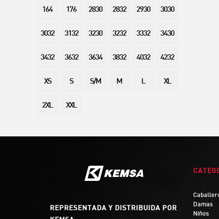
164
176
2830
2832
2930
3030
3032
3132
3230
3232
3332
3430
3432
3632
3634
3832
4032
4232
XS
S
S/M
M
L
XL
2XL
XXL
CATEG
Caballer
Damas
REPRESENTADA Y DISTRIBUIDA POR
Niños