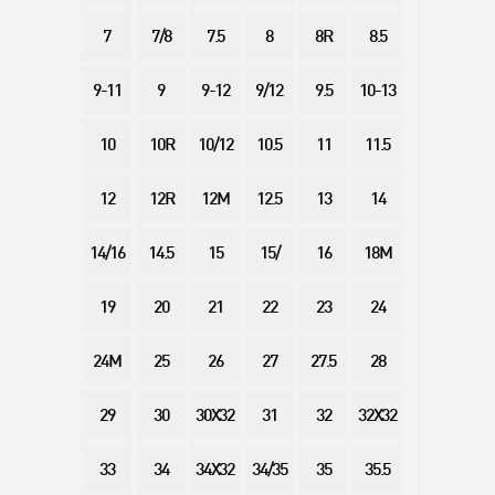
7
7/8
7.5
8
8R
8.5
9-11
9
9-12
9/12
9.5
10-13
10
10R
10/12
10.5
11
11.5
12
12R
12M
12.5
13
14
14/16
14.5
15
15/
16
18M
19
20
21
22
23
24
24M
25
26
27
27.5
28
29
30
30X32
31
32
32X32
33
34
34X32
34/35
35
35.5