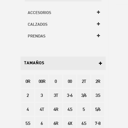
ACCESORIOS
CALZADOS
PRENDAS
TAMAÑOS
0R
00R
0
00
2T
2R
2
3
3T
3-6
3/6
3.5
4
4T
4R
4.5
5
5/6
5.5
6
6R
6X
6.5
7-8