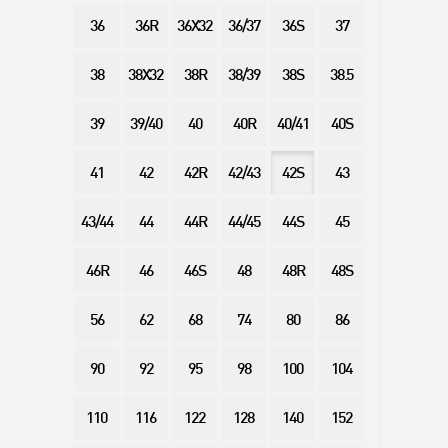
36
36R
36X32
36/37
36S
37
38
38X32
38R
38/39
38S
38.5
39
39/40
40
40R
40/41
40S
41
42
42R
42/43
42S
43
43/44
44
44R
44/45
44S
45
46R
46
46S
48
48R
48S
56
62
68
74
80
86
90
92
95
98
100
104
110
116
122
128
140
152