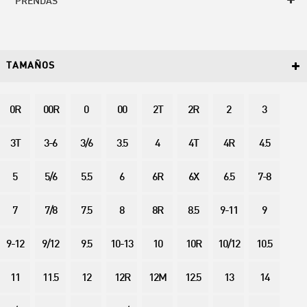
PRENDAS
TAMAÑOS
0R
00R
0
00
2T
2R
2
3
3T
3-6
3/6
3.5
4
4T
4R
4.5
5
5/6
5.5
6
6R
6X
6.5
7-8
7
7/8
7.5
8
8R
8.5
9-11
9
9-12
9/12
9.5
10-13
10
10R
10/12
10.5
11
11.5
12
12R
12M
12.5
13
14