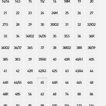
14/16
14.5
15
15/
16
18M
19
20
21
22
23
24
24M
25
26
27
27.5
28
29
30
30X32
31
32
32X32
33
34
34X32
34/35
35
35.5
36
36R
36X32
36/37
36S
37
38
38X32
38R
38/39
38S
38.5
39
39/40
40
40R
40/41
40S
41
42
42R
42/43
42S
43
43/44
44
44R
44/45
44S
45
46R
46
46S
48
48R
48S
56
62
68
74
80
86