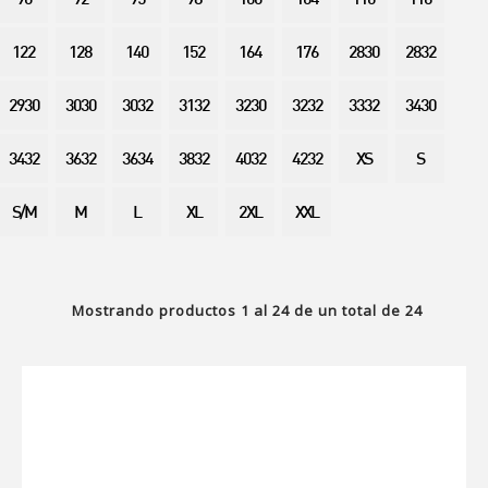
90
92
95
98
100
104
110
116
122
128
140
152
164
176
2830
2832
2930
3030
3032
3132
3230
3232
3332
3430
3432
3632
3634
3832
4032
4232
XS
S
S/M
M
L
XL
2XL
XXL
Mostrando productos
1
al
24
de un total de
24