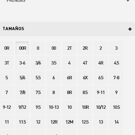
PRENDAS
TAMAÑOS
0R
00R
0
00
2T
2R
2
3
3T
3-6
3/6
3.5
4
4T
4R
4.5
5
5/6
5.5
6
6R
6X
6.5
7-8
7
7/8
7.5
8
8R
8.5
9-11
9
9-12
9/12
9.5
10-13
10
10R
10/12
10.5
11
11.5
12
12R
12M
12.5
13
14