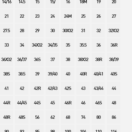
14/16
14.5
15
15/
16
18M
19
20
21
22
23
24
24M
25
26
27
27.5
28
29
30
30X32
31
32
32X32
33
34
34X32
34/35
35
35.5
36
36R
36X32
36/37
36S
37
38
38X32
38R
38/39
38S
38.5
39
39/40
40
40R
40/41
40S
41
42
42R
42/43
42S
43
43/44
44
44R
44/45
44S
45
46R
46
46S
48
48R
48S
56
62
68
74
80
86