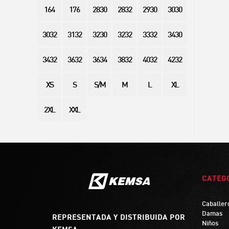
164
176
2830
2832
2930
3030
3032
3132
3230
3232
3332
3430
3432
3632
3634
3832
4032
4232
XS
S
S/M
M
L
XL
2XL
XXL
CATEG
Caballer
Damas
REPRESENTADA Y DISTRIBUIDA POR
Niños