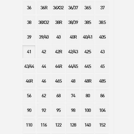
36
36R
36X32
36/37
36S
37
38
38X32
38R
38/39
38S
38.5
39
39/40
40
40R
40/41
40S
41
42
42R
42/43
42S
43
43/44
44
44R
44/45
44S
45
46R
46
46S
48
48R
48S
56
62
68
74
80
86
90
92
95
98
100
104
110
116
122
128
140
152