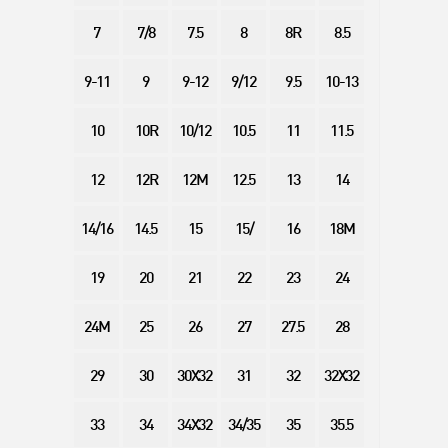
7
7/8
7.5
8
8R
8.5
9-11
9
9-12
9/12
9.5
10-13
10
10R
10/12
10.5
11
11.5
12
12R
12M
12.5
13
14
14/16
14.5
15
15/
16
18M
19
20
21
22
23
24
24M
25
26
27
27.5
28
29
30
30X32
31
32
32X32
33
34
34X32
34/35
35
35.5