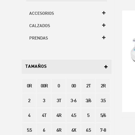
ACCESORIOS
CALZADOS
PRENDAS
TAMAÑOS
0R
00R
0
00
2T
2R
2
3
3T
3-6
3/6
3.5
4
4T
4R
4.5
5
5/6
5.5
6
6R
6X
6.5
7-8