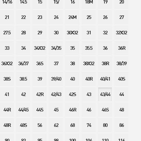
14/16
14.5
15
15/
16
18M
19
20
21
22
23
24
24M
25
26
27
27.5
28
29
30
30X32
31
32
32X32
33
34
34X32
34/35
35
35.5
36
36R
36X32
36/37
36S
37
38
38X32
38R
38/39
38S
38.5
39
39/40
40
40R
40/41
40S
41
42
42R
42/43
42S
43
43/44
44
44R
44/45
44S
45
46R
46
46S
48
48R
48S
56
62
68
74
80
86