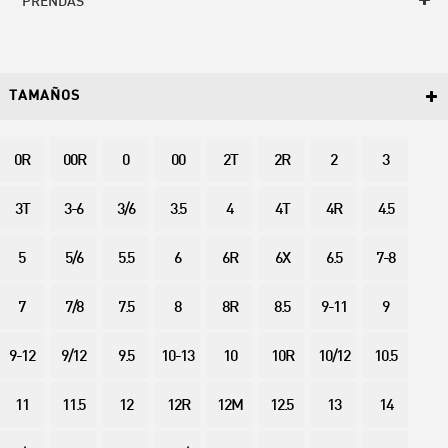
PRENDAS
TAMAÑOS
0R
00R
0
00
2T
2R
2
3
3T
3-6
3/6
3.5
4
4T
4R
4.5
5
5/6
5.5
6
6R
6X
6.5
7-8
7
7/8
7.5
8
8R
8.5
9-11
9
9-12
9/12
9.5
10-13
10
10R
10/12
10.5
11
11.5
12
12R
12M
12.5
13
14