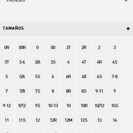
PRENDAS
TAMAÑOS
0R
00R
0
00
2T
2R
2
3
3T
3-6
3/6
3.5
4
4T
4R
4.5
5
5/6
5.5
6
6R
6X
6.5
7-8
7
7/8
7.5
8
8R
8.5
9-11
9
9-12
9/12
9.5
10-13
10
10R
10/12
10.5
11
11.5
12
12R
12M
12.5
13
14