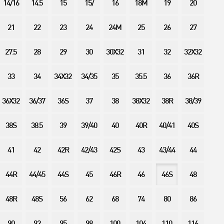
14/16
14.5
15
15/
16
18M
19
20
21
22
23
24
24M
25
26
27
27.5
28
29
30
30X32
31
32
32X32
33
34
34X32
34/35
35
35.5
36
36R
36X32
36/37
36S
37
38
38X32
38R
38/39
38S
38.5
39
39/40
40
40R
40/41
40S
41
42
42R
42/43
42S
43
43/44
44
44R
44/45
44S
45
46R
46
46S
48
48R
48S
56
62
68
74
80
86