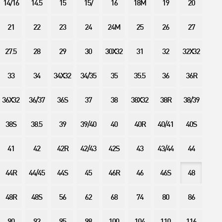
14/16
14.5
15
15/
16
18M
19
20
21
22
23
24
24M
25
26
27
27.5
28
29
30
30X32
31
32
32X32
33
34
34X32
34/35
35
35.5
36
36R
36X32
36/37
36S
37
38
38X32
38R
38/39
38S
38.5
39
39/40
40
40R
40/41
40S
41
42
42R
42/43
42S
43
43/44
44
44R
44/45
44S
45
46R
46
46S
48
48R
48S
56
62
68
74
80
86