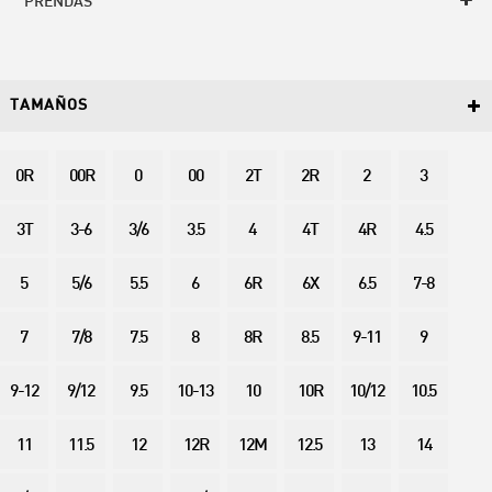
PRENDAS
TAMAÑOS
0R
00R
0
00
2T
2R
2
3
3T
3-6
3/6
3.5
4
4T
4R
4.5
5
5/6
5.5
6
6R
6X
6.5
7-8
7
7/8
7.5
8
8R
8.5
9-11
9
9-12
9/12
9.5
10-13
10
10R
10/12
10.5
11
11.5
12
12R
12M
12.5
13
14