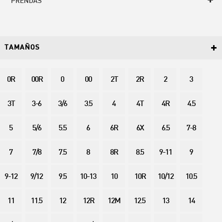
PRENDAS
TAMAÑOS
0R
00R
0
00
2T
2R
2
3
3T
3-6
3/6
3.5
4
4T
4R
4.5
5
5/6
5.5
6
6R
6X
6.5
7-8
7
7/8
7.5
8
8R
8.5
9-11
9
9-12
9/12
9.5
10-13
10
10R
10/12
10.5
11
11.5
12
12R
12M
12.5
13
14