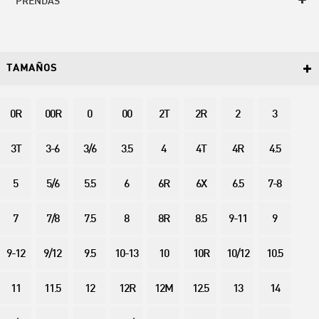
PRENDAS
TAMAÑOS
0R
00R
0
00
2T
2R
2
3
3T
3-6
3/6
3.5
4
4T
4R
4.5
5
5/6
5.5
6
6R
6X
6.5
7-8
7
7/8
7.5
8
8R
8.5
9-11
9
9-12
9/12
9.5
10-13
10
10R
10/12
10.5
11
11.5
12
12R
12M
12.5
13
14