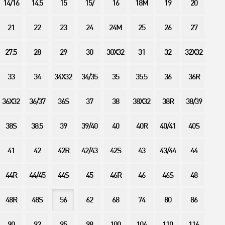
14/16
14.5
15
15/
16
18M
19
20
21
22
23
24
24M
25
26
27
27.5
28
29
30
30X32
31
32
32X32
33
34
34X32
34/35
35
35.5
36
36R
36X32
36/37
36S
37
38
38X32
38R
38/39
38S
38.5
39
39/40
40
40R
40/41
40S
41
42
42R
42/43
42S
43
43/44
44
44R
44/45
44S
45
46R
46
46S
48
48R
48S
56
62
68
74
80
86