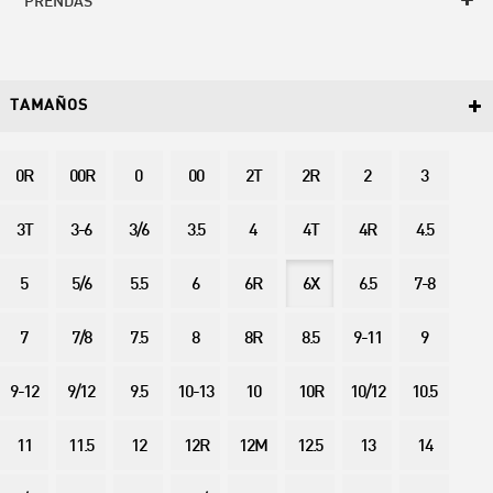
PRENDAS
TAMAÑOS
0R
00R
0
00
2T
2R
2
3
3T
3-6
3/6
3.5
4
4T
4R
4.5
5
5/6
5.5
6
6R
6X
6.5
7-8
7
7/8
7.5
8
8R
8.5
9-11
9
9-12
9/12
9.5
10-13
10
10R
10/12
10.5
11
11.5
12
12R
12M
12.5
13
14