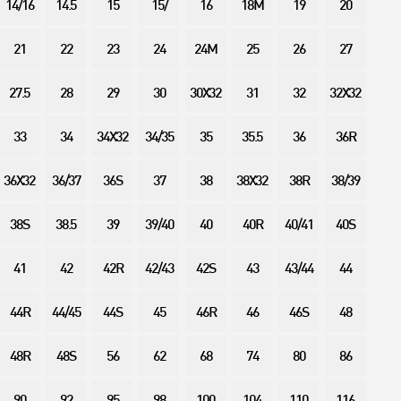
14/16
14.5
15
15/
16
18M
19
20
21
22
23
24
24M
25
26
27
27.5
28
29
30
30X32
31
32
32X32
33
34
34X32
34/35
35
35.5
36
36R
36X32
36/37
36S
37
38
38X32
38R
38/39
38S
38.5
39
39/40
40
40R
40/41
40S
41
42
42R
42/43
42S
43
43/44
44
44R
44/45
44S
45
46R
46
46S
48
48R
48S
56
62
68
74
80
86