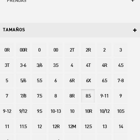
PRENDAS
TAMAÑOS
0R
00R
0
00
2T
2R
2
3
3T
3-6
3/6
3.5
4
4T
4R
4.5
5
5/6
5.5
6
6R
6X
6.5
7-8
7
7/8
7.5
8
8R
8.5
9-11
9
9-12
9/12
9.5
10-13
10
10R
10/12
10.5
11
11.5
12
12R
12M
12.5
13
14