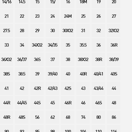
14/16
14.5
15
15/
16
18M
19
20
21
22
23
24
24M
25
26
27
27.5
28
29
30
30X32
31
32
32X32
33
34
34X32
34/35
35
35.5
36
36R
36X32
36/37
36S
37
38
38X32
38R
38/39
38S
38.5
39
39/40
40
40R
40/41
40S
41
42
42R
42/43
42S
43
43/44
44
44R
44/45
44S
45
46R
46
46S
48
48R
48S
56
62
68
74
80
86