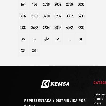
164
176
2830
2832
2930
3030
3032
3132
3230
3232
3332
3430
3432
3632
3634
3832
4032
4232
XS
S
S/M
M
L
XL
2XL
XXL
CATEG
Caballer
Damas
REPRESENTADA Y DISTRIBUIDA POR
Niños