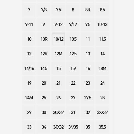
7
7/8
7.5
8
8R
8.5
9-11
9
9-12
9/12
9.5
10-13
10
10R
10/12
10.5
11
11.5
12
12R
12M
12.5
13
14
14/16
14.5
15
15/
16
18M
19
20
21
22
23
24
24M
25
26
27
27.5
28
29
30
30X32
31
32
32X32
33
34
34X32
34/35
35
35.5