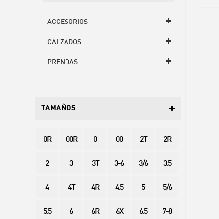
ACCESORIOS
CALZADOS
PRENDAS
TAMAÑOS
0R
00R
0
00
2T
2R
2
3
3T
3-6
3/6
3.5
4
4T
4R
4.5
5
5/6
5.5
6
6R
6X
6.5
7-8