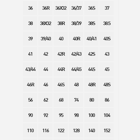
36
36R
36X32
36/37
36S
37
38
38X32
38R
38/39
38S
38.5
39
39/40
40
40R
40/41
40S
41
42
42R
42/43
42S
43
43/44
44
44R
44/45
44S
45
46R
46
46S
48
48R
48S
56
62
68
74
80
86
90
92
95
98
100
104
110
116
122
128
140
152