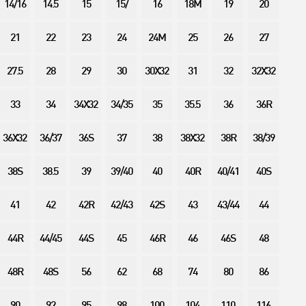
14/16
14.5
15
15/
16
18M
19
20
21
22
23
24
24M
25
26
27
27.5
28
29
30
30X32
31
32
32X32
33
34
34X32
34/35
35
35.5
36
36R
36X32
36/37
36S
37
38
38X32
38R
38/39
38S
38.5
39
39/40
40
40R
40/41
40S
41
42
42R
42/43
42S
43
43/44
44
44R
44/45
44S
45
46R
46
46S
48
48R
48S
56
62
68
74
80
86