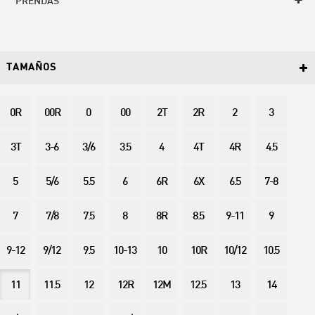
PRENDAS
TAMAÑOS
0R
00R
0
00
2T
2R
2
3
3T
3-6
3/6
3.5
4
4T
4R
4.5
5
5/6
5.5
6
6R
6X
6.5
7-8
7
7/8
7.5
8
8R
8.5
9-11
9
9-12
9/12
9.5
10-13
10
10R
10/12
10.5
11
11.5
12
12R
12M
12.5
13
14