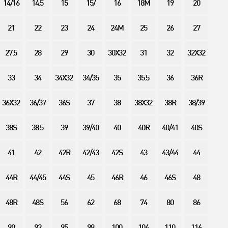
14/16
14.5
15
15/
16
18M
19
20
21
22
23
24
24M
25
26
27
27.5
28
29
30
30X32
31
32
32X32
33
34
34X32
34/35
35
35.5
36
36R
36X32
36/37
36S
37
38
38X32
38R
38/39
38S
38.5
39
39/40
40
40R
40/41
40S
41
42
42R
42/43
42S
43
43/44
44
44R
44/45
44S
45
46R
46
46S
48
48R
48S
56
62
68
74
80
86