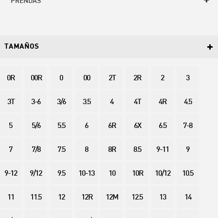
PRENDAS
TAMAÑOS
0R
00R
0
00
2T
2R
2
3
3T
3-6
3/6
3.5
4
4T
4R
4.5
5
5/6
5.5
6
6R
6X
6.5
7-8
7
7/8
7.5
8
8R
8.5
9-11
9
9-12
9/12
9.5
10-13
10
10R
10/12
10.5
11
11.5
12
12R
12M
12.5
13
14