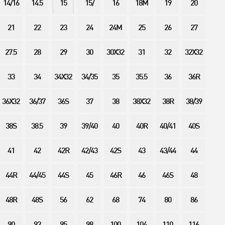
14/16
14.5
15
15/
16
18M
19
20
21
22
23
24
24M
25
26
27
27.5
28
29
30
30X32
31
32
32X32
33
34
34X32
34/35
35
35.5
36
36R
36X32
36/37
36S
37
38
38X32
38R
38/39
38S
38.5
39
39/40
40
40R
40/41
40S
41
42
42R
42/43
42S
43
43/44
44
44R
44/45
44S
45
46R
46
46S
48
48R
48S
56
62
68
74
80
86