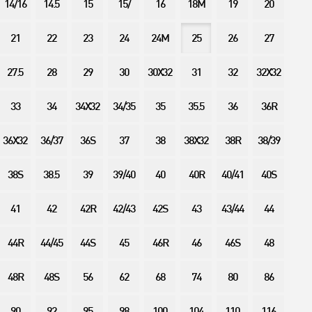
14/16
14.5
15
15/
16
18M
19
20
21
22
23
24
24M
25
26
27
27.5
28
29
30
30X32
31
32
32X32
33
34
34X32
34/35
35
35.5
36
36R
36X32
36/37
36S
37
38
38X32
38R
38/39
38S
38.5
39
39/40
40
40R
40/41
40S
41
42
42R
42/43
42S
43
43/44
44
44R
44/45
44S
45
46R
46
46S
48
48R
48S
56
62
68
74
80
86