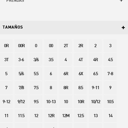
PRENDAS
TAMAÑOS
0R
00R
0
00
2T
2R
2
3
3T
3-6
3/6
3.5
4
4T
4R
4.5
5
5/6
5.5
6
6R
6X
6.5
7-8
7
7/8
7.5
8
8R
8.5
9-11
9
9-12
9/12
9.5
10-13
10
10R
10/12
10.5
11
11.5
12
12R
12M
12.5
13
14