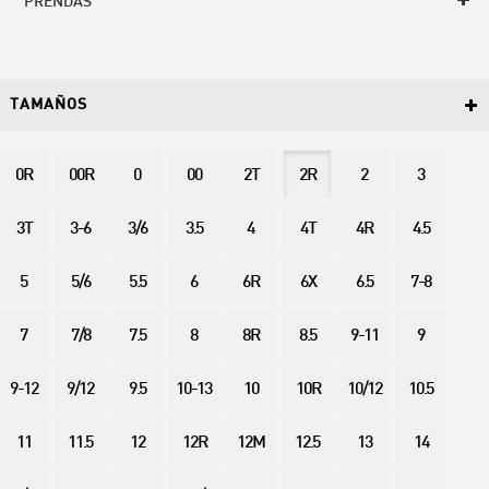
PRENDAS
TAMAÑOS
0R
00R
0
00
2T
2R
2
3
3T
3-6
3/6
3.5
4
4T
4R
4.5
5
5/6
5.5
6
6R
6X
6.5
7-8
7
7/8
7.5
8
8R
8.5
9-11
9
9-12
9/12
9.5
10-13
10
10R
10/12
10.5
11
11.5
12
12R
12M
12.5
13
14