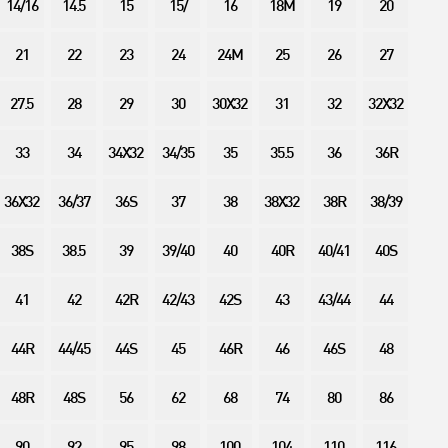
14/16
14.5
15
15/
16
18M
19
20
21
22
23
24
24M
25
26
27
27.5
28
29
30
30X32
31
32
32X32
33
34
34X32
34/35
35
35.5
36
36R
36X32
36/37
36S
37
38
38X32
38R
38/39
38S
38.5
39
39/40
40
40R
40/41
40S
41
42
42R
42/43
42S
43
43/44
44
44R
44/45
44S
45
46R
46
46S
48
48R
48S
56
62
68
74
80
86