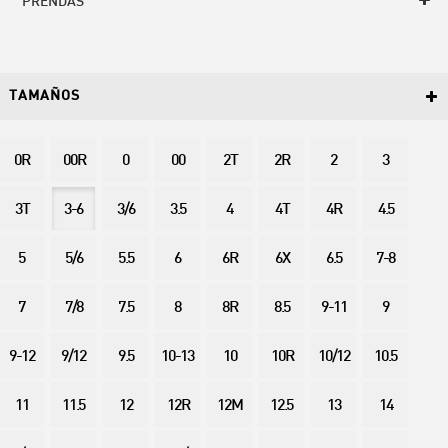
PRENDAS
TAMAÑOS
0R
00R
0
00
2T
2R
2
3
3T
3-6
3/6
3.5
4
4T
4R
4.5
5
5/6
5.5
6
6R
6X
6.5
7-8
7
7/8
7.5
8
8R
8.5
9-11
9
9-12
9/12
9.5
10-13
10
10R
10/12
10.5
11
11.5
12
12R
12M
12.5
13
14