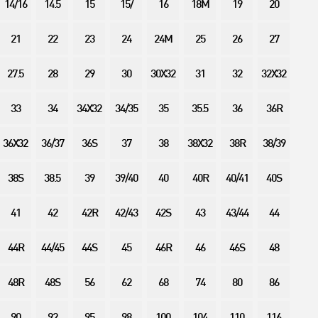
14/16
14.5
15
15/
16
18M
19
20
21
22
23
24
24M
25
26
27
27.5
28
29
30
30X32
31
32
32X32
33
34
34X32
34/35
35
35.5
36
36R
36X32
36/37
36S
37
38
38X32
38R
38/39
38S
38.5
39
39/40
40
40R
40/41
40S
41
42
42R
42/43
42S
43
43/44
44
44R
44/45
44S
45
46R
46
46S
48
48R
48S
56
62
68
74
80
86