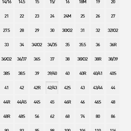
14/16
14.5
15
15/
16
18M
19
20
21
22
23
24
24M
25
26
27
27.5
28
29
30
30X32
31
32
32X32
33
34
34X32
34/35
35
35.5
36
36R
36X32
36/37
36S
37
38
38X32
38R
38/39
38S
38.5
39
39/40
40
40R
40/41
40S
41
42
42R
42/43
42S
43
43/44
44
44R
44/45
44S
45
46R
46
46S
48
48R
48S
56
62
68
74
80
86