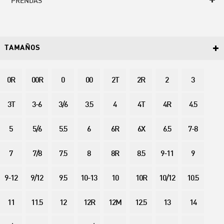
PRENDAS
TAMAÑOS
0R
00R
0
00
2T
2R
2
3
3T
3-6
3/6
3.5
4
4T
4R
4.5
5
5/6
5.5
6
6R
6X
6.5
7-8
7
7/8
7.5
8
8R
8.5
9-11
9
9-12
9/12
9.5
10-13
10
10R
10/12
10.5
11
11.5
12
12R
12M
12.5
13
14