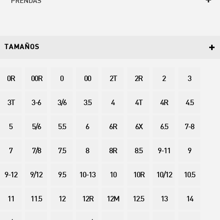
PRENDAS
TAMAÑOS
0R
00R
0
00
2T
2R
2
3
3T
3-6
3/6
3.5
4
4T
4R
4.5
5
5/6
5.5
6
6R
6X
6.5
7-8
7
7/8
7.5
8
8R
8.5
9-11
9
9-12
9/12
9.5
10-13
10
10R
10/12
10.5
11
11.5
12
12R
12M
12.5
13
14