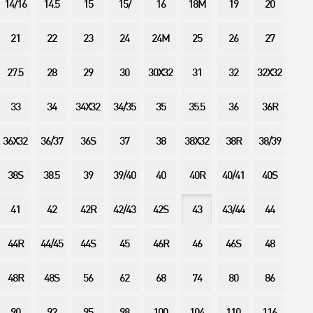
14/16
14.5
15
15/
16
18M
19
20
21
22
23
24
24M
25
26
27
27.5
28
29
30
30X32
31
32
32X32
33
34
34X32
34/35
35
35.5
36
36R
36X32
36/37
36S
37
38
38X32
38R
38/39
38S
38.5
39
39/40
40
40R
40/41
40S
41
42
42R
42/43
42S
43
43/44
44
44R
44/45
44S
45
46R
46
46S
48
48R
48S
56
62
68
74
80
86