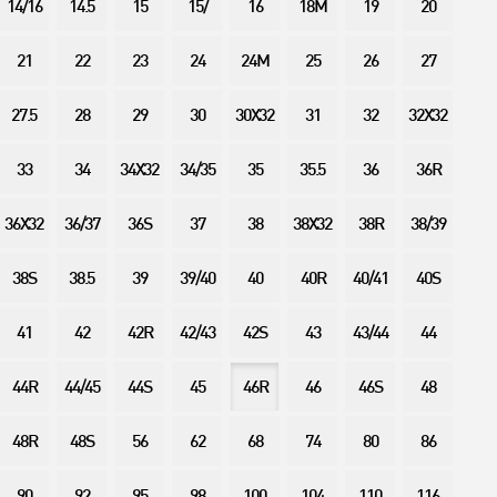
14/16
14.5
15
15/
16
18M
19
20
21
22
23
24
24M
25
26
27
27.5
28
29
30
30X32
31
32
32X32
33
34
34X32
34/35
35
35.5
36
36R
36X32
36/37
36S
37
38
38X32
38R
38/39
38S
38.5
39
39/40
40
40R
40/41
40S
41
42
42R
42/43
42S
43
43/44
44
44R
44/45
44S
45
46R
46
46S
48
48R
48S
56
62
68
74
80
86