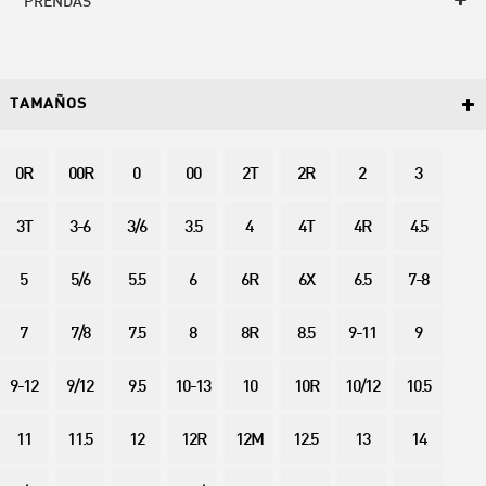
PRENDAS
TAMAÑOS
0R
00R
0
00
2T
2R
2
3
3T
3-6
3/6
3.5
4
4T
4R
4.5
5
5/6
5.5
6
6R
6X
6.5
7-8
7
7/8
7.5
8
8R
8.5
9-11
9
9-12
9/12
9.5
10-13
10
10R
10/12
10.5
11
11.5
12
12R
12M
12.5
13
14