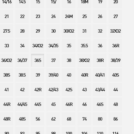
14/16
14.5
15
15/
16
18M
19
20
21
22
23
24
24M
25
26
27
27.5
28
29
30
30X32
31
32
32X32
33
34
34X32
34/35
35
35.5
36
36R
36X32
36/37
36S
37
38
38X32
38R
38/39
38S
38.5
39
39/40
40
40R
40/41
40S
41
42
42R
42/43
42S
43
43/44
44
44R
44/45
44S
45
46R
46
46S
48
48R
48S
56
62
68
74
80
86