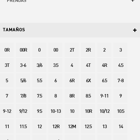
PRENDAS
TAMAÑOS
0R
00R
0
00
2T
2R
2
3
3T
3-6
3/6
3.5
4
4T
4R
4.5
5
5/6
5.5
6
6R
6X
6.5
7-8
7
7/8
7.5
8
8R
8.5
9-11
9
9-12
9/12
9.5
10-13
10
10R
10/12
10.5
11
11.5
12
12R
12M
12.5
13
14