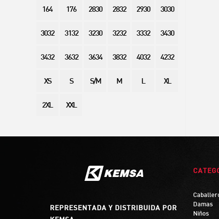
164
176
2830
2832
2930
3030
3032
3132
3230
3232
3332
3430
3432
3632
3634
3832
4032
4232
XS
S
S/M
M
L
XL
2XL
XXL
CATEG
Caballer
Damas
REPRESENTADA Y DISTRIBUIDA POR
Niños