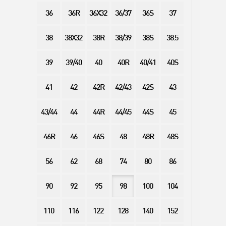
36
36R
36X32
36/37
36S
37
38
38X32
38R
38/39
38S
38.5
39
39/40
40
40R
40/41
40S
41
42
42R
42/43
42S
43
43/44
44
44R
44/45
44S
45
46R
46
46S
48
48R
48S
56
62
68
74
80
86
90
92
95
98
100
104
110
116
122
128
140
152