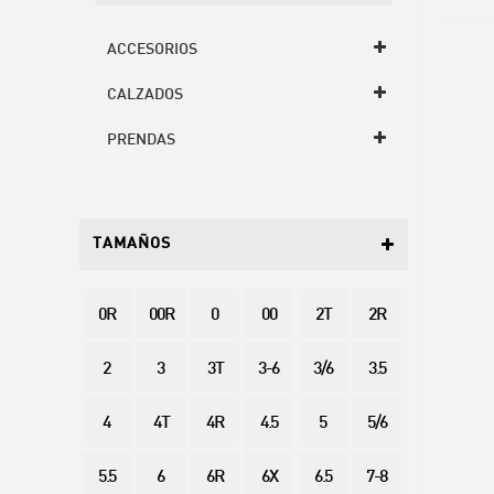
ACCESORIOS
CALZADOS
PRENDAS
TAMAÑOS
0R
00R
0
00
2T
2R
2
3
3T
3-6
3/6
3.5
4
4T
4R
4.5
5
5/6
5.5
6
6R
6X
6.5
7-8