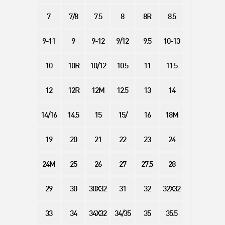
7
7/8
7.5
8
8R
8.5
9-11
9
9-12
9/12
9.5
10-13
10
10R
10/12
10.5
11
11.5
12
12R
12M
12.5
13
14
14/16
14.5
15
15/
16
18M
19
20
21
22
23
24
24M
25
26
27
27.5
28
29
30
30X32
31
32
32X32
33
34
34X32
34/35
35
35.5