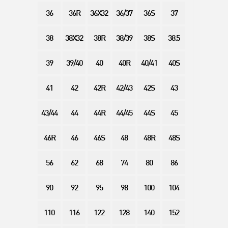
36
36R
36X32
36/37
36S
37
38
38X32
38R
38/39
38S
38.5
39
39/40
40
40R
40/41
40S
41
42
42R
42/43
42S
43
43/44
44
44R
44/45
44S
45
46R
46
46S
48
48R
48S
56
62
68
74
80
86
90
92
95
98
100
104
110
116
122
128
140
152