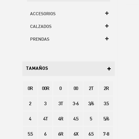
ACCESORIOS
CALZADOS
PRENDAS
TAMAÑOS
0R
00R
0
00
2T
2R
2
3
3T
3-6
3/6
3.5
4
4T
4R
4.5
5
5/6
5.5
6
6R
6X
6.5
7-8