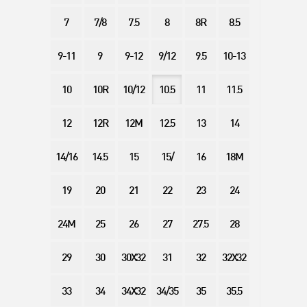
7
7/8
7.5
8
8R
8.5
9-11
9
9-12
9/12
9.5
10-13
10
10R
10/12
10.5
11
11.5
12
12R
12M
12.5
13
14
14/16
14.5
15
15/
16
18M
19
20
21
22
23
24
24M
25
26
27
27.5
28
29
30
30X32
31
32
32X32
33
34
34X32
34/35
35
35.5