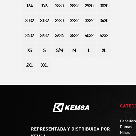
164
176
2830
2832
2930
3030
3032
3132
3230
3232
3332
3430
3432
3632
3634
3832
4032
4232
XS
S
S/M
M
L
XL
2XL
XXL
CATEG
Caballer
Damas
REPRESENTADA Y DISTRIBUIDA POR
Niños