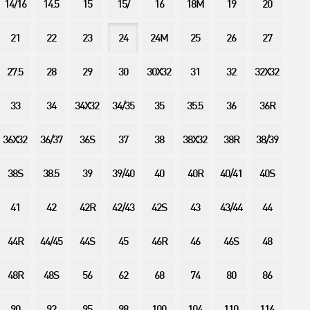
14/16
14.5
15
15/
16
18M
19
20
21
22
23
24
24M
25
26
27
27.5
28
29
30
30X32
31
32
32X32
33
34
34X32
34/35
35
35.5
36
36R
36X32
36/37
36S
37
38
38X32
38R
38/39
38S
38.5
39
39/40
40
40R
40/41
40S
41
42
42R
42/43
42S
43
43/44
44
44R
44/45
44S
45
46R
46
46S
48
48R
48S
56
62
68
74
80
86