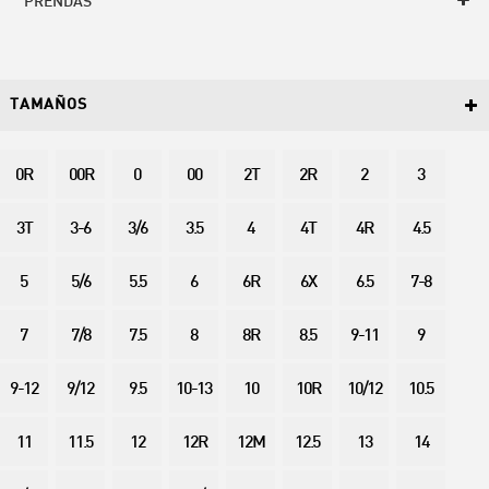
PRENDAS
TAMAÑOS
0R
00R
0
00
2T
2R
2
3
3T
3-6
3/6
3.5
4
4T
4R
4.5
5
5/6
5.5
6
6R
6X
6.5
7-8
7
7/8
7.5
8
8R
8.5
9-11
9
9-12
9/12
9.5
10-13
10
10R
10/12
10.5
11
11.5
12
12R
12M
12.5
13
14