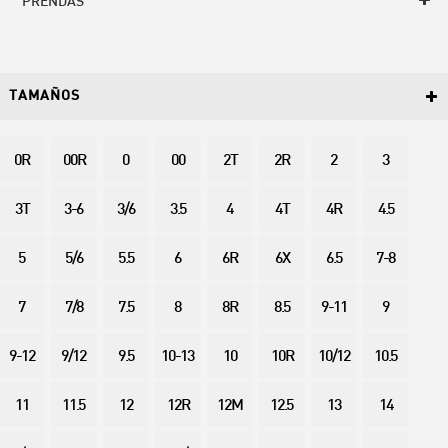
PRENDAS
TAMAÑOS
0R
00R
0
00
2T
2R
2
3
3T
3-6
3/6
3.5
4
4T
4R
4.5
5
5/6
5.5
6
6R
6X
6.5
7-8
7
7/8
7.5
8
8R
8.5
9-11
9
9-12
9/12
9.5
10-13
10
10R
10/12
10.5
11
11.5
12
12R
12M
12.5
13
14