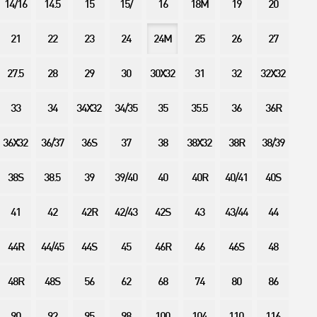
14/16
14.5
15
15/
16
18M
19
20
21
22
23
24
24M
25
26
27
27.5
28
29
30
30X32
31
32
32X32
33
34
34X32
34/35
35
35.5
36
36R
36X32
36/37
36S
37
38
38X32
38R
38/39
38S
38.5
39
39/40
40
40R
40/41
40S
41
42
42R
42/43
42S
43
43/44
44
44R
44/45
44S
45
46R
46
46S
48
48R
48S
56
62
68
74
80
86