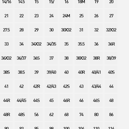
14/16
14.5
15
15/
16
18M
19
20
21
22
23
24
24M
25
26
27
27.5
28
29
30
30X32
31
32
32X32
33
34
34X32
34/35
35
35.5
36
36R
36X32
36/37
36S
37
38
38X32
38R
38/39
38S
38.5
39
39/40
40
40R
40/41
40S
41
42
42R
42/43
42S
43
43/44
44
44R
44/45
44S
45
46R
46
46S
48
48R
48S
56
62
68
74
80
86