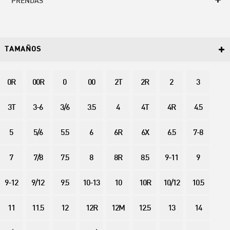
PRENDAS
TAMAÑOS
0R
00R
0
00
2T
2R
2
3
3T
3-6
3/6
3.5
4
4T
4R
4.5
5
5/6
5.5
6
6R
6X
6.5
7-8
7
7/8
7.5
8
8R
8.5
9-11
9
9-12
9/12
9.5
10-13
10
10R
10/12
10.5
11
11.5
12
12R
12M
12.5
13
14