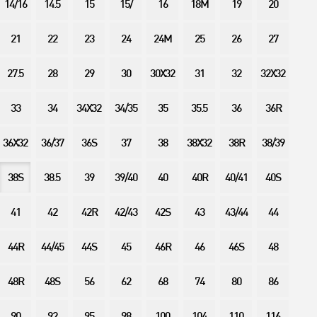
14/16
14.5
15
15/
16
18M
19
20
21
22
23
24
24M
25
26
27
27.5
28
29
30
30X32
31
32
32X32
33
34
34X32
34/35
35
35.5
36
36R
36X32
36/37
36S
37
38
38X32
38R
38/39
38S
38.5
39
39/40
40
40R
40/41
40S
41
42
42R
42/43
42S
43
43/44
44
44R
44/45
44S
45
46R
46
46S
48
48R
48S
56
62
68
74
80
86