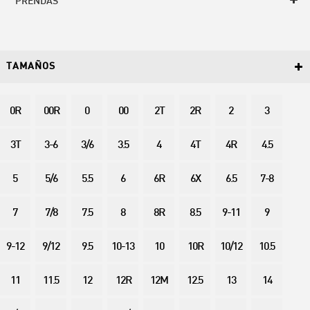
PRENDAS
TAMAÑOS
0R
00R
0
00
2T
2R
2
3
3T
3-6
3/6
3.5
4
4T
4R
4.5
5
5/6
5.5
6
6R
6X
6.5
7-8
7
7/8
7.5
8
8R
8.5
9-11
9
9-12
9/12
9.5
10-13
10
10R
10/12
10.5
11
11.5
12
12R
12M
12.5
13
14