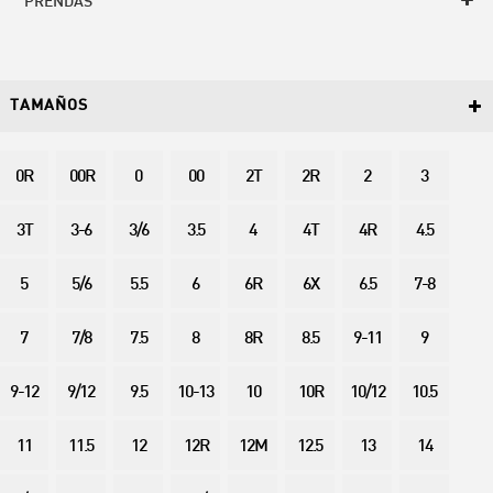
PRENDAS
TAMAÑOS
0R
00R
0
00
2T
2R
2
3
3T
3-6
3/6
3.5
4
4T
4R
4.5
5
5/6
5.5
6
6R
6X
6.5
7-8
7
7/8
7.5
8
8R
8.5
9-11
9
9-12
9/12
9.5
10-13
10
10R
10/12
10.5
11
11.5
12
12R
12M
12.5
13
14