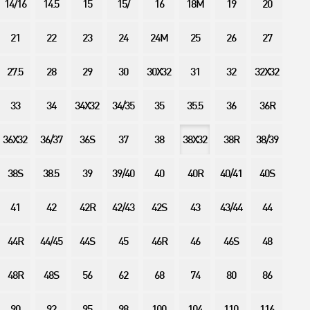
14/16
14.5
15
15/
16
18M
19
20
21
22
23
24
24M
25
26
27
27.5
28
29
30
30X32
31
32
32X32
33
34
34X32
34/35
35
35.5
36
36R
36X32
36/37
36S
37
38
38X32
38R
38/39
38S
38.5
39
39/40
40
40R
40/41
40S
41
42
42R
42/43
42S
43
43/44
44
44R
44/45
44S
45
46R
46
46S
48
48R
48S
56
62
68
74
80
86