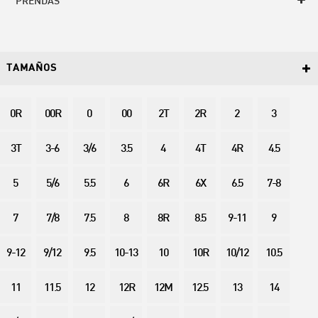
PRENDAS
TAMAÑOS
0R
00R
0
00
2T
2R
2
3
3T
3-6
3/6
3.5
4
4T
4R
4.5
5
5/6
5.5
6
6R
6X
6.5
7-8
7
7/8
7.5
8
8R
8.5
9-11
9
9-12
9/12
9.5
10-13
10
10R
10/12
10.5
11
11.5
12
12R
12M
12.5
13
14