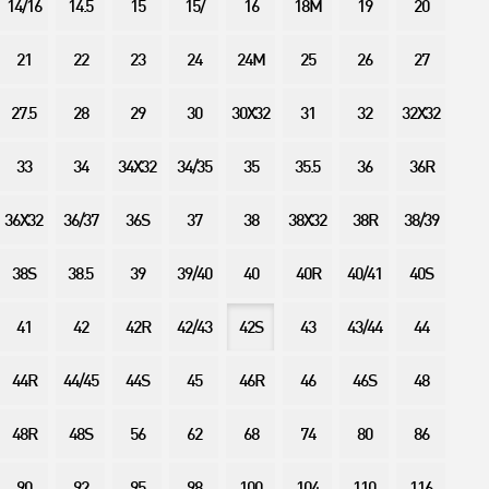
14/16
14.5
15
15/
16
18M
19
20
21
22
23
24
24M
25
26
27
27.5
28
29
30
30X32
31
32
32X32
33
34
34X32
34/35
35
35.5
36
36R
36X32
36/37
36S
37
38
38X32
38R
38/39
38S
38.5
39
39/40
40
40R
40/41
40S
41
42
42R
42/43
42S
43
43/44
44
44R
44/45
44S
45
46R
46
46S
48
48R
48S
56
62
68
74
80
86