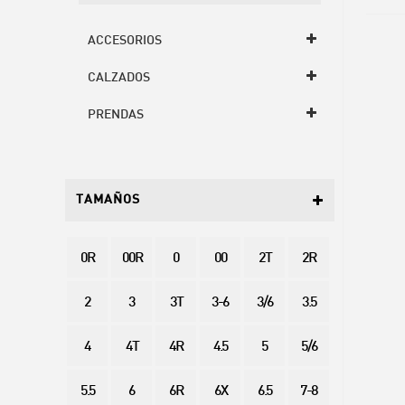
ACCESORIOS
CALZADOS
PRENDAS
TAMAÑOS
0R
00R
0
00
2T
2R
2
3
3T
3-6
3/6
3.5
4
4T
4R
4.5
5
5/6
5.5
6
6R
6X
6.5
7-8