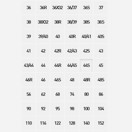
36
36R
36X32
36/37
36S
37
38
38X32
38R
38/39
38S
38.5
39
39/40
40
40R
40/41
40S
41
42
42R
42/43
42S
43
43/44
44
44R
44/45
44S
45
46R
46
46S
48
48R
48S
56
62
68
74
80
86
90
92
95
98
100
104
110
116
122
128
140
152