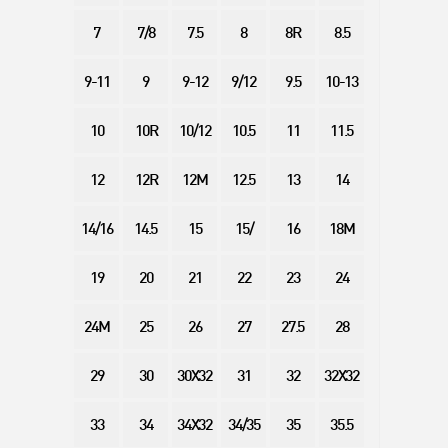
7
7/8
7.5
8
8R
8.5
9-11
9
9-12
9/12
9.5
10-13
10
10R
10/12
10.5
11
11.5
12
12R
12M
12.5
13
14
14/16
14.5
15
15/
16
18M
19
20
21
22
23
24
24M
25
26
27
27.5
28
29
30
30X32
31
32
32X32
33
34
34X32
34/35
35
35.5