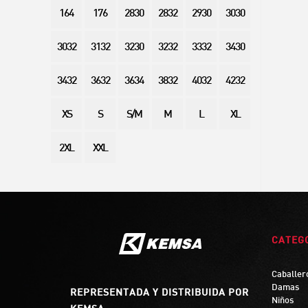
164
176
2830
2832
2930
3030
3032
3132
3230
3232
3332
3430
3432
3632
3634
3832
4032
4232
XS
S
S/M
M
L
XL
2XL
XXL
CATEG
Caballer
Damas
REPRESENTADA Y DISTRIBUIDA POR
Niños