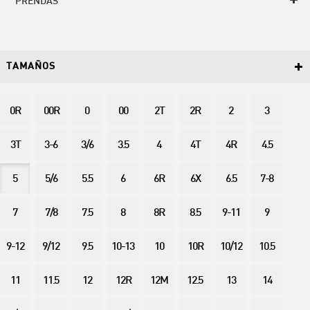
PRENDAS
TAMAÑOS
0R
00R
0
00
2T
2R
2
3
3T
3-6
3/6
3.5
4
4T
4R
4.5
5
5/6
5.5
6
6R
6X
6.5
7-8
7
7/8
7.5
8
8R
8.5
9-11
9
9-12
9/12
9.5
10-13
10
10R
10/12
10.5
11
11.5
12
12R
12M
12.5
13
14