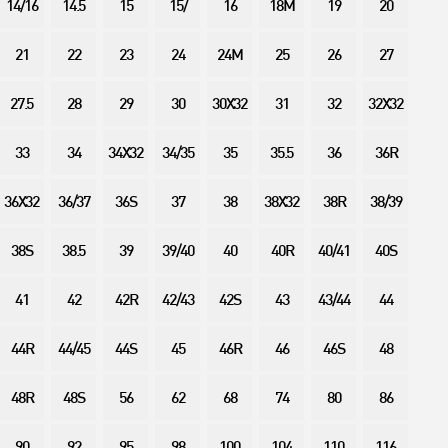
14/16
14.5
15
15/
16
18M
19
20
21
22
23
24
24M
25
26
27
27.5
28
29
30
30X32
31
32
32X32
33
34
34X32
34/35
35
35.5
36
36R
36X32
36/37
36S
37
38
38X32
38R
38/39
38S
38.5
39
39/40
40
40R
40/41
40S
41
42
42R
42/43
42S
43
43/44
44
44R
44/45
44S
45
46R
46
46S
48
48R
48S
56
62
68
74
80
86