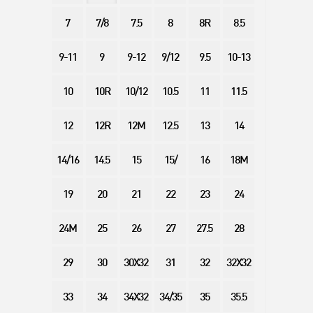
7
7/8
7.5
8
8R
8.5
9-11
9
9-12
9/12
9.5
10-13
10
10R
10/12
10.5
11
11.5
12
12R
12M
12.5
13
14
14/16
14.5
15
15/
16
18M
19
20
21
22
23
24
24M
25
26
27
27.5
28
29
30
30X32
31
32
32X32
33
34
34X32
34/35
35
35.5