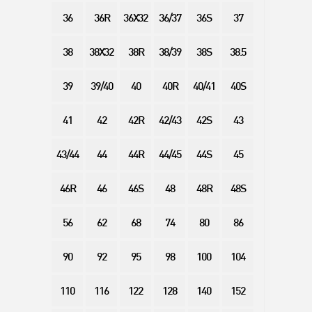
36
36R
36X32
36/37
36S
37
38
38X32
38R
38/39
38S
38.5
39
39/40
40
40R
40/41
40S
41
42
42R
42/43
42S
43
43/44
44
44R
44/45
44S
45
46R
46
46S
48
48R
48S
56
62
68
74
80
86
90
92
95
98
100
104
110
116
122
128
140
152