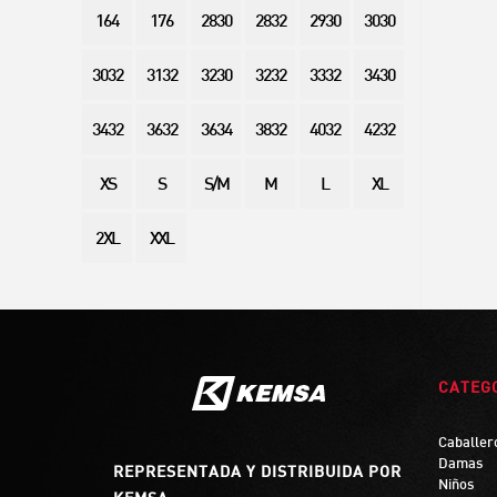
164
176
2830
2832
2930
3030
3032
3132
3230
3232
3332
3430
3432
3632
3634
3832
4032
4232
XS
S
S/M
M
L
XL
2XL
XXL
CATEG
Caballer
Damas
REPRESENTADA Y DISTRIBUIDA POR
Niños