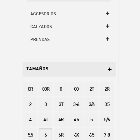
ACCESORIOS
CALZADOS
PRENDAS
TAMAÑOS
0R
00R
0
00
2T
2R
2
3
3T
3-6
3/6
3.5
4
4T
4R
4.5
5
5/6
5.5
6
6R
6X
6.5
7-8