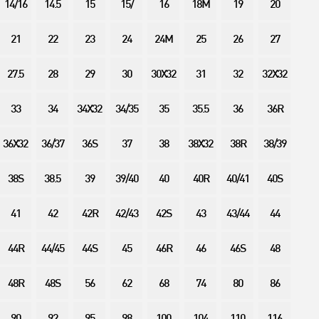
14/16
14.5
15
15/
16
18M
19
20
21
22
23
24
24M
25
26
27
27.5
28
29
30
30X32
31
32
32X32
33
34
34X32
34/35
35
35.5
36
36R
36X32
36/37
36S
37
38
38X32
38R
38/39
38S
38.5
39
39/40
40
40R
40/41
40S
41
42
42R
42/43
42S
43
43/44
44
44R
44/45
44S
45
46R
46
46S
48
48R
48S
56
62
68
74
80
86