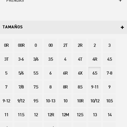
PRENDAS
TAMAÑOS
0R
00R
0
00
2T
2R
2
3
3T
3-6
3/6
3.5
4
4T
4R
4.5
5
5/6
5.5
6
6R
6X
6.5
7-8
7
7/8
7.5
8
8R
8.5
9-11
9
9-12
9/12
9.5
10-13
10
10R
10/12
10.5
11
11.5
12
12R
12M
12.5
13
14