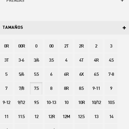
PRENDAS
TAMAÑOS
0R
00R
0
00
2T
2R
2
3
3T
3-6
3/6
3.5
4
4T
4R
4.5
5
5/6
5.5
6
6R
6X
6.5
7-8
7
7/8
7.5
8
8R
8.5
9-11
9
9-12
9/12
9.5
10-13
10
10R
10/12
10.5
11
11.5
12
12R
12M
12.5
13
14