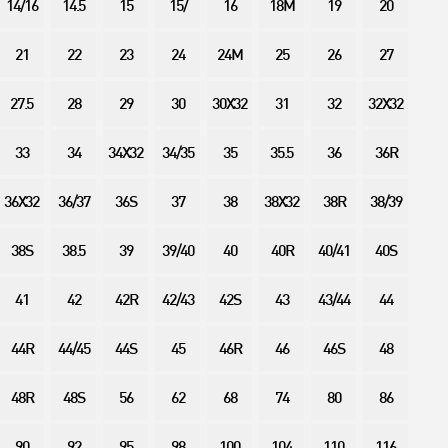
14/16
14.5
15
15/
16
18M
19
20
21
22
23
24
24M
25
26
27
27.5
28
29
30
30X32
31
32
32X32
33
34
34X32
34/35
35
35.5
36
36R
36X32
36/37
36S
37
38
38X32
38R
38/39
38S
38.5
39
39/40
40
40R
40/41
40S
41
42
42R
42/43
42S
43
43/44
44
44R
44/45
44S
45
46R
46
46S
48
48R
48S
56
62
68
74
80
86