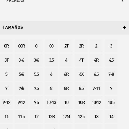
PRENDAS
TAMAÑOS
0R
00R
0
00
2T
2R
2
3
3T
3-6
3/6
3.5
4
4T
4R
4.5
5
5/6
5.5
6
6R
6X
6.5
7-8
7
7/8
7.5
8
8R
8.5
9-11
9
9-12
9/12
9.5
10-13
10
10R
10/12
10.5
11
11.5
12
12R
12M
12.5
13
14