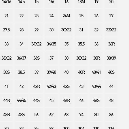
14/16
14.5
15
15/
16
18M
19
20
21
22
23
24
24M
25
26
27
27.5
28
29
30
30X32
31
32
32X32
33
34
34X32
34/35
35
35.5
36
36R
36X32
36/37
36S
37
38
38X32
38R
38/39
38S
38.5
39
39/40
40
40R
40/41
40S
41
42
42R
42/43
42S
43
43/44
44
44R
44/45
44S
45
46R
46
46S
48
48R
48S
56
62
68
74
80
86