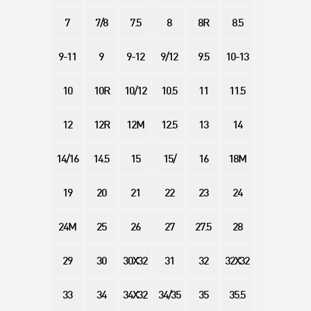
7
7/8
7.5
8
8R
8.5
9-11
9
9-12
9/12
9.5
10-13
10
10R
10/12
10.5
11
11.5
12
12R
12M
12.5
13
14
14/16
14.5
15
15/
16
18M
19
20
21
22
23
24
24M
25
26
27
27.5
28
29
30
30X32
31
32
32X32
33
34
34X32
34/35
35
35.5