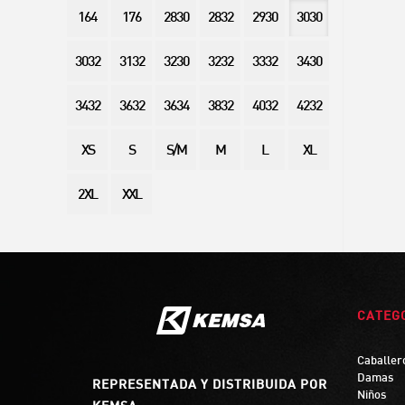
164
176
2830
2832
2930
3030
3032
3132
3230
3232
3332
3430
3432
3632
3634
3832
4032
4232
XS
S
S/M
M
L
XL
2XL
XXL
CATEG
Caballer
Damas
REPRESENTADA Y DISTRIBUIDA POR
Niños