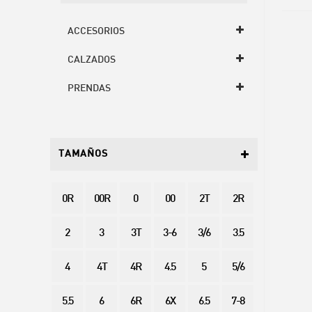
ACCESORIOS
CALZADOS
PRENDAS
TAMAÑOS
0R
00R
0
00
2T
2R
2
3
3T
3-6
3/6
3.5
4
4T
4R
4.5
5
5/6
5.5
6
6R
6X
6.5
7-8