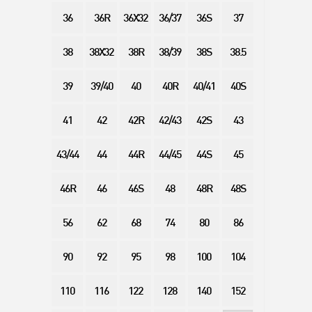
36
36R
36X32
36/37
36S
37
38
38X32
38R
38/39
38S
38.5
39
39/40
40
40R
40/41
40S
41
42
42R
42/43
42S
43
43/44
44
44R
44/45
44S
45
46R
46
46S
48
48R
48S
56
62
68
74
80
86
90
92
95
98
100
104
110
116
122
128
140
152