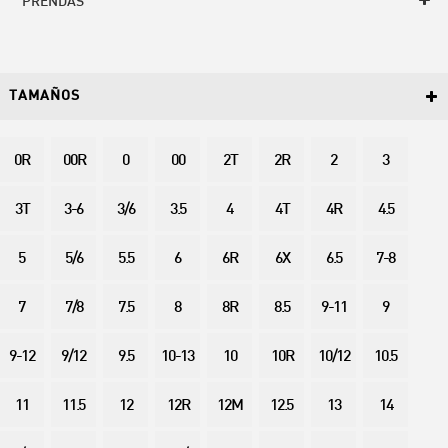
PRENDAS
TAMAÑOS
0R
00R
0
00
2T
2R
2
3
3T
3-6
3/6
3.5
4
4T
4R
4.5
5
5/6
5.5
6
6R
6X
6.5
7-8
7
7/8
7.5
8
8R
8.5
9-11
9
9-12
9/12
9.5
10-13
10
10R
10/12
10.5
11
11.5
12
12R
12M
12.5
13
14