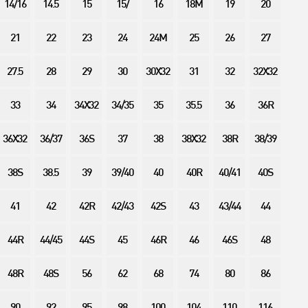
14/16
14.5
15
15/
16
18M
19
20
21
22
23
24
24M
25
26
27
27.5
28
29
30
30X32
31
32
32X32
33
34
34X32
34/35
35
35.5
36
36R
36X32
36/37
36S
37
38
38X32
38R
38/39
38S
38.5
39
39/40
40
40R
40/41
40S
41
42
42R
42/43
42S
43
43/44
44
44R
44/45
44S
45
46R
46
46S
48
48R
48S
56
62
68
74
80
86