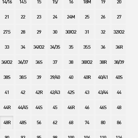
14/16
14.5
15
15/
16
18M
19
20
21
22
23
24
24M
25
26
27
27.5
28
29
30
30X32
31
32
32X32
33
34
34X32
34/35
35
35.5
36
36R
36X32
36/37
36S
37
38
38X32
38R
38/39
38S
38.5
39
39/40
40
40R
40/41
40S
41
42
42R
42/43
42S
43
43/44
44
44R
44/45
44S
45
46R
46
46S
48
48R
48S
56
62
68
74
80
86