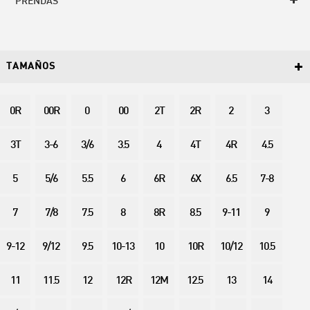
PRENDAS
TAMAÑOS
0R
00R
0
00
2T
2R
2
3
3T
3-6
3/6
3.5
4
4T
4R
4.5
5
5/6
5.5
6
6R
6X
6.5
7-8
7
7/8
7.5
8
8R
8.5
9-11
9
9-12
9/12
9.5
10-13
10
10R
10/12
10.5
11
11.5
12
12R
12M
12.5
13
14