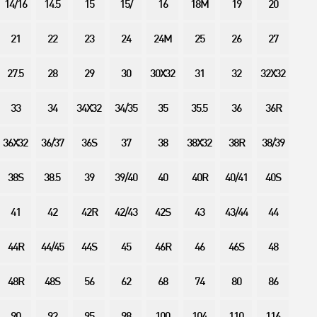
14/16
14.5
15
15/
16
18M
19
20
21
22
23
24
24M
25
26
27
27.5
28
29
30
30X32
31
32
32X32
33
34
34X32
34/35
35
35.5
36
36R
36X32
36/37
36S
37
38
38X32
38R
38/39
38S
38.5
39
39/40
40
40R
40/41
40S
41
42
42R
42/43
42S
43
43/44
44
44R
44/45
44S
45
46R
46
46S
48
48R
48S
56
62
68
74
80
86