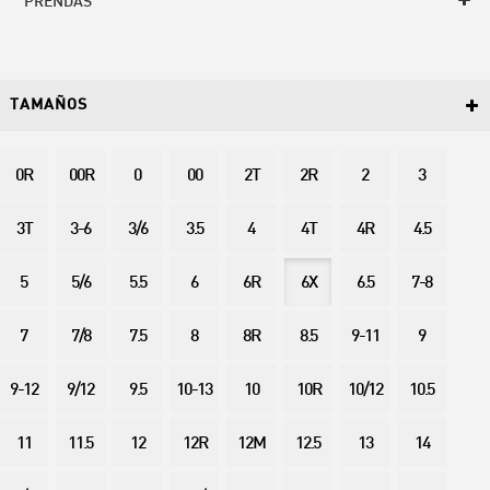
PRENDAS
TAMAÑOS
0R
00R
0
00
2T
2R
2
3
3T
3-6
3/6
3.5
4
4T
4R
4.5
5
5/6
5.5
6
6R
6X
6.5
7-8
7
7/8
7.5
8
8R
8.5
9-11
9
9-12
9/12
9.5
10-13
10
10R
10/12
10.5
11
11.5
12
12R
12M
12.5
13
14