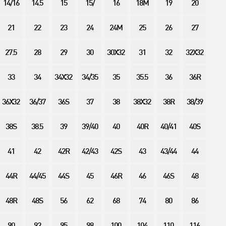
14/16
14.5
15
15/
16
18M
19
20
21
22
23
24
24M
25
26
27
27.5
28
29
30
30X32
31
32
32X32
33
34
34X32
34/35
35
35.5
36
36R
36X32
36/37
36S
37
38
38X32
38R
38/39
38S
38.5
39
39/40
40
40R
40/41
40S
41
42
42R
42/43
42S
43
43/44
44
44R
44/45
44S
45
46R
46
46S
48
48R
48S
56
62
68
74
80
86