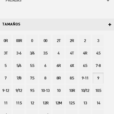
PRENDAS
TAMAÑOS
0R
00R
0
00
2T
2R
2
3
3T
3-6
3/6
3.5
4
4T
4R
4.5
5
5/6
5.5
6
6R
6X
6.5
7-8
7
7/8
7.5
8
8R
8.5
9-11
9
9-12
9/12
9.5
10-13
10
10R
10/12
10.5
11
11.5
12
12R
12M
12.5
13
14