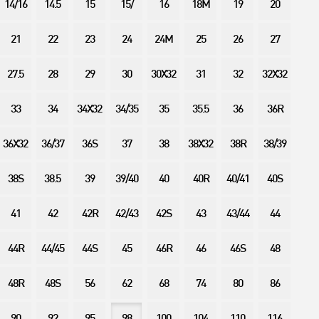
14/16
14.5
15
15/
16
18M
19
20
21
22
23
24
24M
25
26
27
27.5
28
29
30
30X32
31
32
32X32
33
34
34X32
34/35
35
35.5
36
36R
36X32
36/37
36S
37
38
38X32
38R
38/39
38S
38.5
39
39/40
40
40R
40/41
40S
41
42
42R
42/43
42S
43
43/44
44
44R
44/45
44S
45
46R
46
46S
48
48R
48S
56
62
68
74
80
86