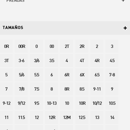
PRENDAS
TAMAÑOS
0R
00R
0
00
2T
2R
2
3
3T
3-6
3/6
3.5
4
4T
4R
4.5
5
5/6
5.5
6
6R
6X
6.5
7-8
7
7/8
7.5
8
8R
8.5
9-11
9
9-12
9/12
9.5
10-13
10
10R
10/12
10.5
11
11.5
12
12R
12M
12.5
13
14