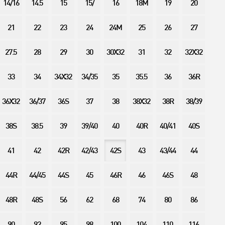
14/16
14.5
15
15/
16
18M
19
20
21
22
23
24
24M
25
26
27
27.5
28
29
30
30X32
31
32
32X32
33
34
34X32
34/35
35
35.5
36
36R
36X32
36/37
36S
37
38
38X32
38R
38/39
38S
38.5
39
39/40
40
40R
40/41
40S
41
42
42R
42/43
42S
43
43/44
44
44R
44/45
44S
45
46R
46
46S
48
48R
48S
56
62
68
74
80
86