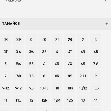
PRENDAS
TAMAÑOS
0R
00R
0
00
2T
2R
2
3
3T
3-6
3/6
3.5
4
4T
4R
4.5
5
5/6
5.5
6
6R
6X
6.5
7-8
7
7/8
7.5
8
8R
8.5
9-11
9
9-12
9/12
9.5
10-13
10
10R
10/12
10.5
11
11.5
12
12R
12M
12.5
13
14