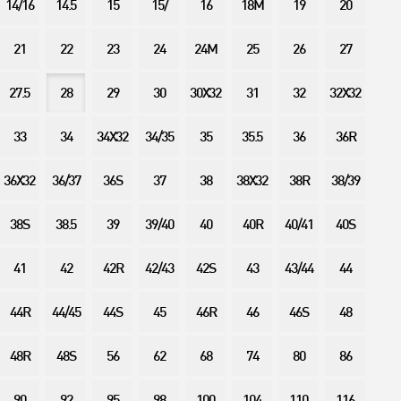
14/16
14.5
15
15/
16
18M
19
20
21
22
23
24
24M
25
26
27
27.5
28
29
30
30X32
31
32
32X32
33
34
34X32
34/35
35
35.5
36
36R
36X32
36/37
36S
37
38
38X32
38R
38/39
38S
38.5
39
39/40
40
40R
40/41
40S
41
42
42R
42/43
42S
43
43/44
44
44R
44/45
44S
45
46R
46
46S
48
48R
48S
56
62
68
74
80
86