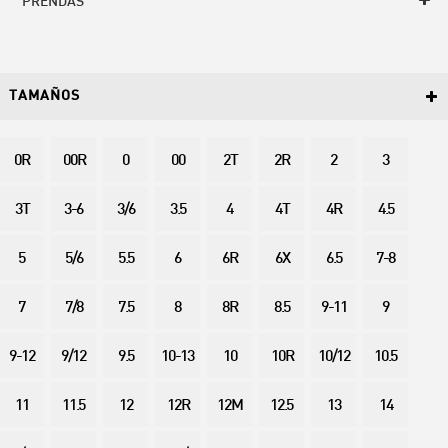
PRENDAS
TAMAÑOS
0R
00R
0
00
2T
2R
2
3
3T
3-6
3/6
3.5
4
4T
4R
4.5
5
5/6
5.5
6
6R
6X
6.5
7-8
7
7/8
7.5
8
8R
8.5
9-11
9
9-12
9/12
9.5
10-13
10
10R
10/12
10.5
11
11.5
12
12R
12M
12.5
13
14